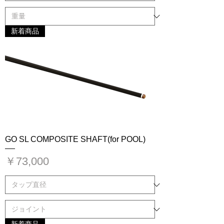
新着商品
GO SL COMPOSITE SHAFT(for POOL)
価格
￥73,000